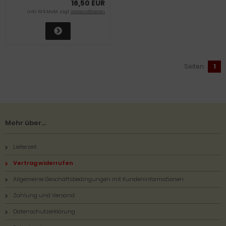
16,50 EUR
inkl. 19 % MwSt. zzgl.
Versandkosten
Seiten:
1
Mehr über...
Lieferzeit
Vertrag widerrufen
Allgemeine Geschäftsbedingungen mit Kundeninformationen
Zahlung und Versand
Datenschutzerklärung