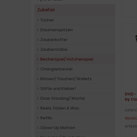
Zubehör
Tücher
Daumenspitzen
Zauberkoffer
Zauberstäbe
Becherspiel/ Hütchenspiel
Changierbeutel
Börsen/ Taschen/ Wallets
Stifte und Kleber!
DVD -
Dice-Stacking/ Würfel
by Ca
Reels, Fäden & Wax
Lieferz
Refills
Werkt
Artike
Close-Up Matten