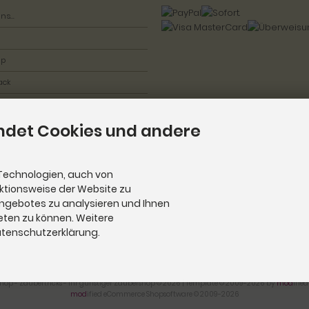
ns...
ap
ack
ndet Cookies und andere
Technologien, auch von
nktionsweise der Website zu
Angebotes zu analysieren und Ihnen
eten zu können. Weitere
Datenschutzerklärung.
hop - Zaubertricks - Ihr günstiger Zaubershop © 2026 | Template © 2009-2026 by
mod
ifie
mod
ified eCommerce Shopsoftware © 2009-2026