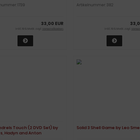
lnummer: 1739
Artikelnummer: 382
33,00 EUR
33,0
inkl. 19 % MwSt. zzgl.
Versandkosten
inkl. 19 % MwSt. zzgl.
Versa
drels Touch (2 DVD Set) by
Solid 3 Shell Game by Leo Sme
s, Hadyn and Anton