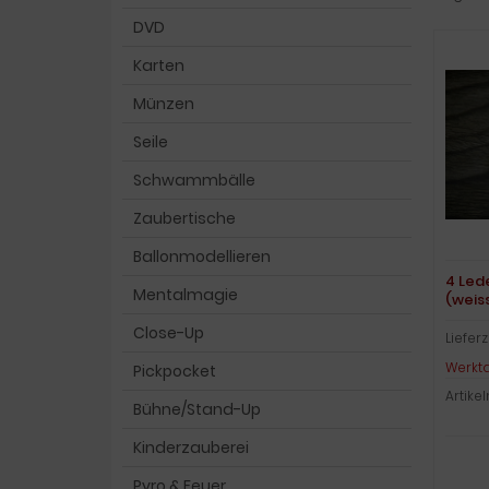
DVD
Karten
Münzen
Seile
Schwammbälle
Zaubertische
Ballonmodellieren
4 Led
Mentalmagie
(weis
Close-Up
Lieferz
Werkt
Pickpocket
Artike
Bühne/Stand-Up
Kinderzauberei
Pyro & Feuer