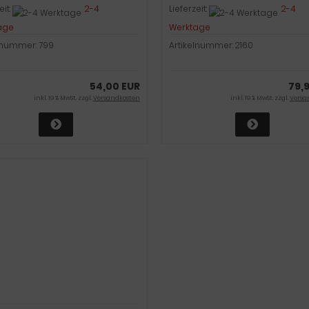
eit:
2-4
Lieferzeit:
2-4
age
Werktage
lnummer: 799
Artikelnummer: 2160
54,00 EUR
79,
inkl. 19 % MwSt. zzgl.
Versandkosten
inkl. 19 % MwSt. zzgl.
Versa