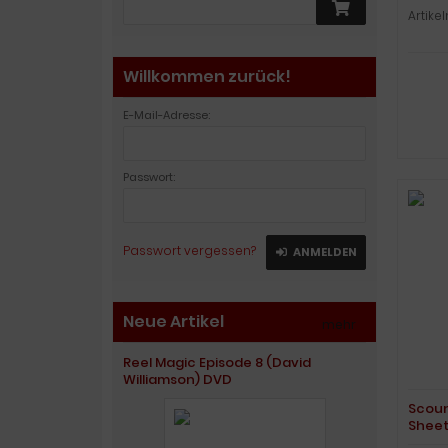
Artike
Willkommen zurück!
E-Mail-Adresse:
Passwort:
Passwort vergessen?
ANMELDEN
Neue Artikel
mehr
»
Reel Magic Episode 8 (David
Williamson) DVD
Scoun
Sheet