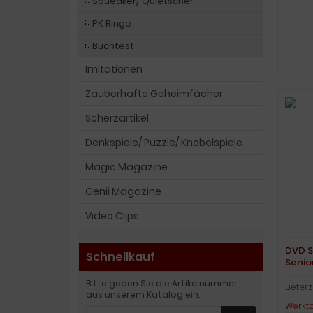
Squeaker/ Quietscher
PK Ringe
Buchtest
Imitationen
Zauberhafte Geheimfächer
Scherzartikel
Denkspiele/ Puzzle/ Knobelspiele
Magic Magazine
Genii Magazine
Video Clips
DVD S
Schnellkauf
Senio
Bitte geben Sie die Artikelnummer
Lieferz
aus unserem Katalog ein.
Werkt