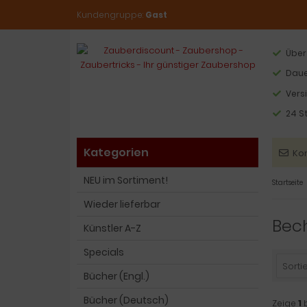
Kundengruppe:
Gast
Über
Daue
Vers
24 S
Kategorien
Ko
NEU im Sortiment!
Startseite
Wieder lieferbar
Bech
Künstler A-Z
Specials
Sortie
Bücher (Engl.)
Bücher (Deutsch)
Zeige
1