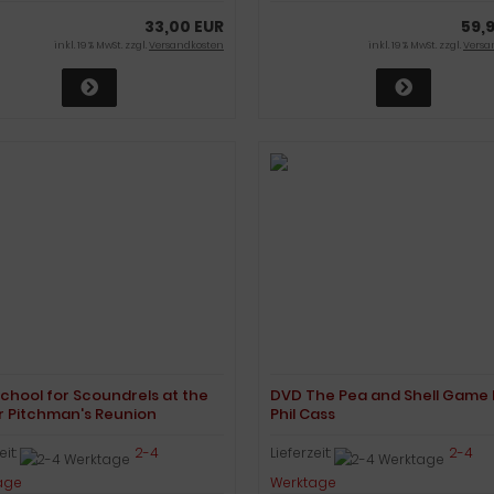
33,00 EUR
59,
inkl. 19 % MwSt. zzgl.
Versandkosten
inkl. 19 % MwSt. zzgl.
Versa
chool for Scoundrels at the
DVD The Pea and Shell Game 
r Pitchman's Reunion
Phil Cass
eit:
2-4
Lieferzeit:
2-4
age
Werktage