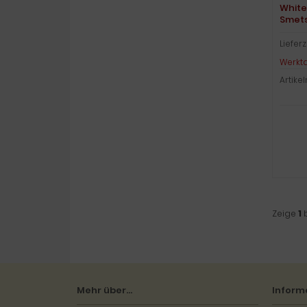
White
Smet
Lieferz
Werkt
Artike
Zeige
1
Mehr über...
Inform