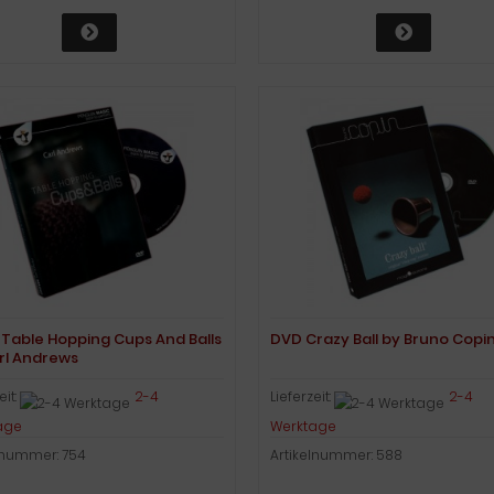
 Table Hopping Cups And Balls
DVD Crazy Ball by Bruno Copi
rl Andrews
eit:
2-4
Lieferzeit:
2-4
age
Werktage
lnummer: 754
Artikelnummer: 588