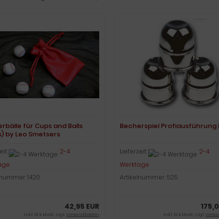
erbälle für Cups and Balls
Becherspiel Profiausführung 
s) by Leo Smetsers
eit:
2-4
Lieferzeit:
2-4
age
Werktage
lnummer: 1420
Artikelnummer: 525
42,95 EUR
175,
inkl. 19 % MwSt. zzgl.
Versandkosten
inkl. 19 % MwSt. zzgl.
Versa