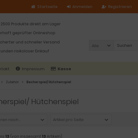
Startseite
Anmelden
Registrieren
 2500 Produkte direkt am Lager
rhaft geprüfter Onlineshop
icherter und schneller Versand
Alle
tunden risikoloser Einkauf
ntakt
Impressum
Kasse
Zubehör
Becherspiel/ Hütchenspiel
erspiel/ Hütchenspiel
ren nach ...
Artikel pro Seite
bis
13
(von insgesamt
13
Artikeln)