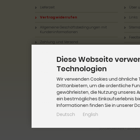
Lieferzeit
Über u
Vertrag widerrufen
Links
Allgemeine Geschäftsbedingungen mit
Sitem
Kundeninformationen
Feedb
Zahlung und Versand
Datenschutzerklärung
Diese Webseite verwe
Batterieentsorgung
Technologien
Widerrufsbelehrung & Widerrufsformular
Wir verwenden Cookies und ähnliche 
Impressum
Drittanbietern, um die ordentliche Fu
gewährleisten, die Nutzung unseres 
Kontakt
ein bestmögliches Einkaufserlebnis bi
Cookie Einstellungen
Informationen finden Sie in unserer 
Deutsch
English
Zauberdiscount - Zaubers