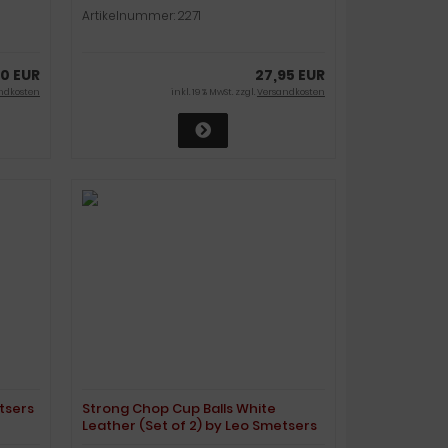
Artikelnummer: 2271
0 EUR
27,95 EUR
ndkosten
inkl. 19 % MwSt. zzgl.
Versandkosten
tsers
Strong Chop Cup Balls White
Leather (Set of 2) by Leo Smetsers