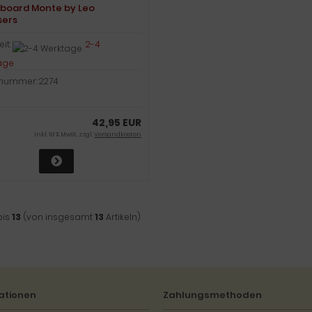
board Monte by Leo
sers
eit:
2-4
age
lnummer: 2274
42,95 EUR
inkl. 19 % MwSt. zzgl.
Versandkosten
bis
13
(von insgesamt
13
Artikeln)
ationen
Zahlungsmethoden