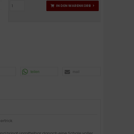
IN DEN WARENKORB
teilen
mail
rtrick.
und bringt unmittelbar danach eine Schale voller