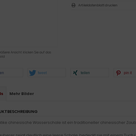
Artikeldatenblatt drucken
rößere Ansicht klicken Sie auf das
ild
len
tweet
teilen
pin it
ls
Mehr Bilder
UKTBESCHREIBUNG
tike chinesische Wasserschale ist ein traditioneller chinesischer Zaube
uberer zeigt deutlich eine leere Schale, bedeckt sie mit einem Tuch 