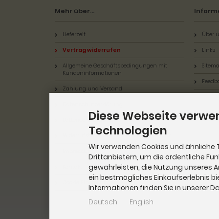
Mehr über...
Inform
Lieferzeit
Über u
Vertrag widerrufen
Links
Allgemeine Geschäftsbedingungen mit
Sitem
Kundeninformationen
Feedb
Zahlung und Versand
Datenschutzerklärung
Diese Webseite verwe
Batterieentsorgung
Technologien
Widerrufsbelehrung & Widerrufsformular
Wir verwenden Cookies und ähnliche 
Impressum
Drittanbietern, um die ordentliche Fu
gewährleisten, die Nutzung unseres 
Kontakt
ein bestmögliches Einkaufserlebnis bi
Cookie Einstellungen
Informationen finden Sie in unserer 
Deutsch
English