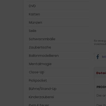
DVD
Karten
Münzen
Seile
Schwammbälle
Für eine g
Vorschaub
Zaubertische
Ballonmodellieren
tei
Mentalmagie
Close-Up
Detai
Pickpocket
PROD
Bühne/Stand-Up
Die an
Kinderzauberei
Pyro & Feuer
Der Za