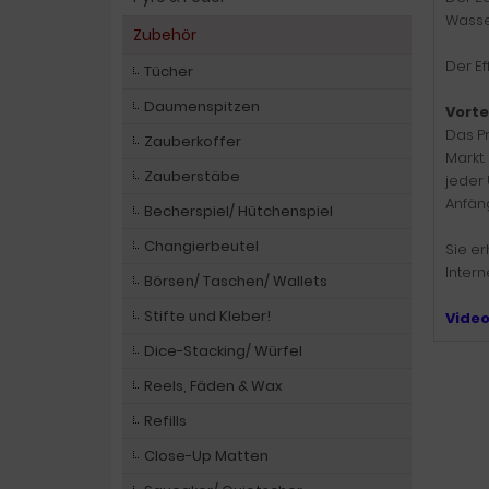
Wasser
Zubehör
Der Ef
Tücher
Daumenspitzen
Vorte
Das Pr
Zauberkoffer
Markt
Zauberstäbe
jeder 
Anfäng
Becherspiel/ Hütchenspiel
Changierbeutel
Sie er
Inter
Börsen/ Taschen/ Wallets
Stifte und Kleber!
Vide
Dice-Stacking/ Würfel
Reels, Fäden & Wax
Refills
Close-Up Matten