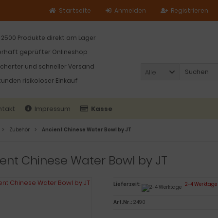
Startseite
Anmelden
Registrieren
 2500 Produkte direkt am Lager
rhaft geprüfter Onlineshop
icherter und schneller Versand
Alle
tunden risikoloser Einkauf
ntakt
Impressum
Kasse
Zubehör
Ancient Chinese Water Bowl by JT
ent Chinese Water Bowl by JT
Lieferzeit:
2-4 Werktage
Art.Nr.:
2490