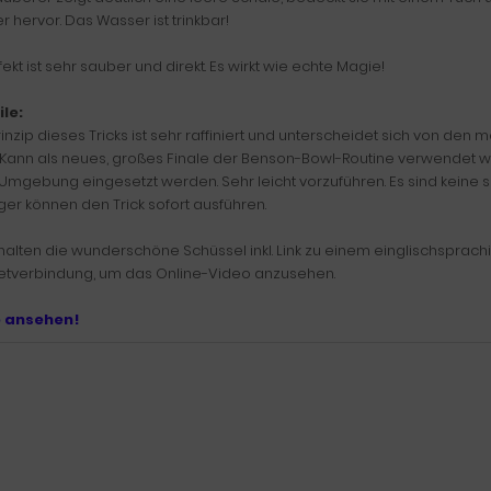
 hervor. Das Wasser ist trinkbar!
fekt ist sehr sauber und direkt. Es wirkt wie echte Magie!
ile:
inzip dieses Tricks ist sehr raffiniert und unterscheidet sich von den
. Kann als neues, großes Finale der Benson-Bowl-Routine verwendet w
Umgebung eingesetzt werden. Sehr leicht vorzuführen. Es sind keine sc
er können den Trick sofort ausführen.
halten die wunderschöne Schüssel inkl. Link zu einem einglischsprach
netverbindung, um das Online-Video anzusehen.
o ansehen!