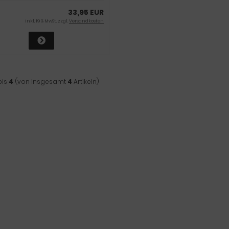
33,95 EUR
inkl. 19 % MwSt. zzgl.
Versandkosten
bis
4
(von insgesamt
4
Artikeln)