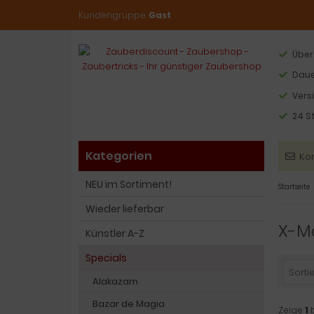
Kundengruppe:
Gast
Über
Daue
Vers
24 S
Kategorien
Ko
NEU im Sortiment!
Startseite
Wieder lieferbar
X-M
Künstler A-Z
Specials
Sortie
Alakazam
Bazar de Magia
Zeige
1