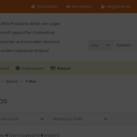
Startseite
Anmelden
Registrieren
 2500 Produkte direkt am Lager
rhaft geprüfter Onlineshop
icherter und schneller Versand
Alle
tunden risikoloser Einkauf
ntakt
Impressum
Kasse
Specials
X-Mas
as
ren nach ...
Artikel pro Seite
bis
4
(von insgesamt
4
Artikeln)