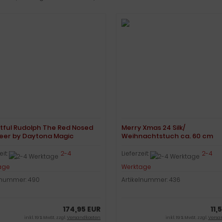
tful Rudolph The Red Nosed
Merry Xmas 24 Silk/
eer by Daytona Magic
Weihnachtstuch ca. 60 cm
eit:
2-4
Lieferzeit:
2-4
age
Werktage
lnummer: 490
Artikelnummer: 436
174,95 EUR
11,
inkl. 19 % MwSt. zzgl.
Versandkosten
inkl. 19 % MwSt. zzgl.
Versa