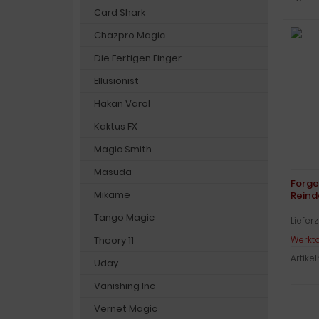
Card Shark
Chazpro Magic
Die Fertigen Finger
Ellusionist
Hakan Varol
Kaktus FX
Magic Smith
Masuda
Forge
Mikame
Reind
Tango Magic
Lieferz
Werkt
Theory 11
Artike
Uday
Vanishing Inc
Vernet Magic