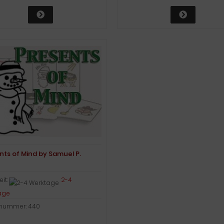
nts of Mind by Samuel P.
eit:
2-4
age
lnummer: 440