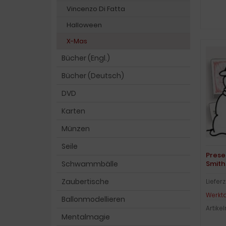
Vincenzo Di Fatta
Halloween
X-Mas
Bücher (Engl.)
Bücher (Deutsch)
DVD
Karten
Münzen
Seile
Prese
Schwammbälle
Smith
Zaubertische
Lieferz
Werkt
Ballonmodellieren
Artike
Mentalmagie