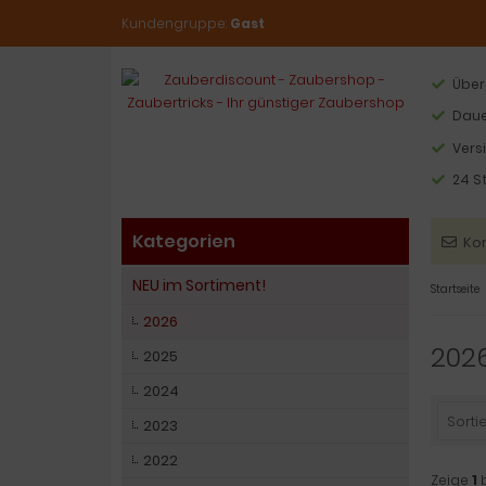
Kundengruppe:
Gast
Über
Daue
Vers
24 S
Kategorien
Ko
NEU im Sortiment!
Startseite
2026
202
2025
2024
Sortie
2023
2022
Zeige
1