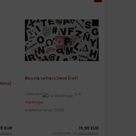
Bicycle Letters Deck (rot)
tions)
Lieferzeit:
2-4
Werktage
Artikelnummer: 20105
95 EUR
19,95 EUR
ndkosten
inkl. 19 % MwSt. zzgl.
Versandkosten