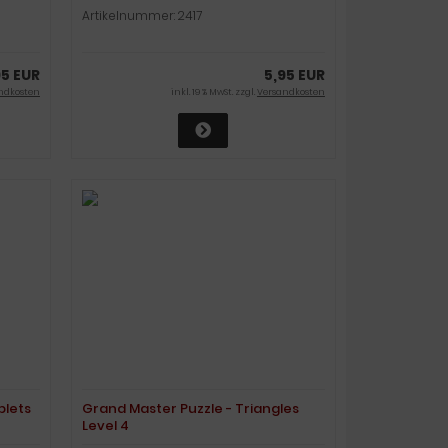
Artikelnummer: 2417
95 EUR
5,95 EUR
ndkosten
inkl. 19 % MwSt. zzgl.
Versandkosten
plets
Grand Master Puzzle - Triangles
Level 4