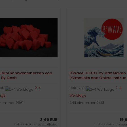
e Mini Schwammherzen von
B'Wave DELUXE by Max Maven
 By Gosh
(Gimmicks and Online Instruc
eit:
2-4
Lieferzeit:
2-4
age
Werktage
lnummer: 2561
Artikelnummer: 2491
2,49 EUR
19,
inkl. 19 % MwSt. zzgl.
Versandkosten
inkl. 19 % MwSt. zzgl.
Versa