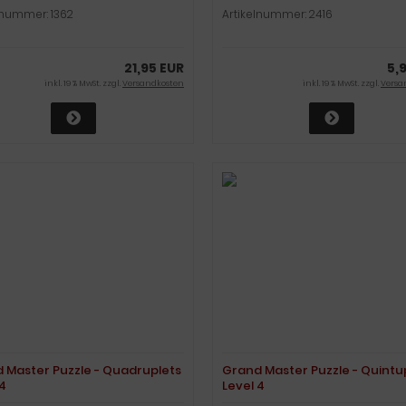
lnummer: 1362
Artikelnummer: 2416
21,95 EUR
5,
inkl. 19 % MwSt. zzgl.
Versandkosten
inkl. 19 % MwSt. zzgl.
Versa
 Master Puzzle - Quadruplets
Grand Master Puzzle - Quintu
 4
Level 4