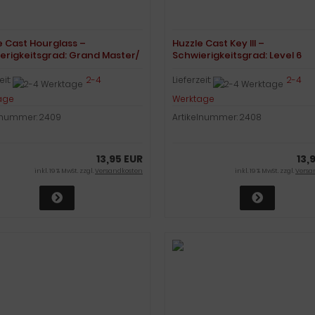
e Cast Hourglass –
Huzzle Cast Key III –
erigkeitsgrad: Grand Master/
Schwierigkeitsgrad: Level 6
6
eit:
2-4
Lieferzeit:
2-4
age
Werktage
elnummer: 2409
Artikelnummer: 2408
13,95 EUR
13,
inkl. 19 % MwSt. zzgl.
Versandkosten
inkl. 19 % MwSt. zzgl.
Versa