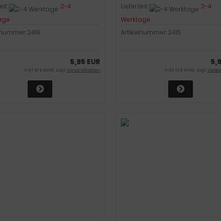
eit:
2-4
Lieferzeit:
2-4
age
Werktage
lnummer: 2418
Artikelnummer: 2415
5,95 EUR
5,
inkl. 19 % MwSt. zzgl.
Versandkosten
inkl. 19 % MwSt. zzgl.
Versa