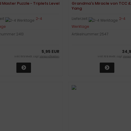
 Master Puzzle - Triplets Level
Grandma's Miracle von TCC 
Yang
eit:
2-4
Lieferzeit:
2-4
age
Werktage
lnummer: 2413
Artikelnummer: 2547
5,95 EUR
34,
inkl. 19 % MwSt. zzgl.
Versandkosten
inkl. 19 % MwSt. zzgl.
Versa