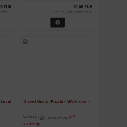
95 EUR
21,95 EUR
ndkosten
inkl. 19 % MwSt. zzgl.
Versandkosten
 Level
Grand Master Puzzle - MWM Level 4
Lieferzeit:
2-4
Werktage