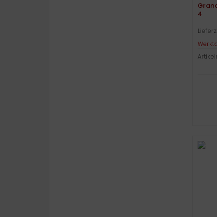
Grand
4
Lieferz
Werkt
Artike