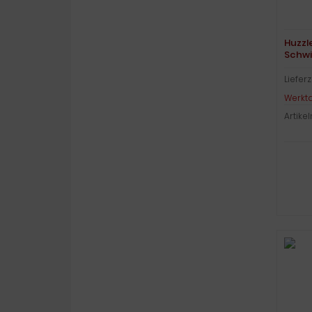
Huzzl
Schwi
Level 
Lieferz
Werkt
Artik