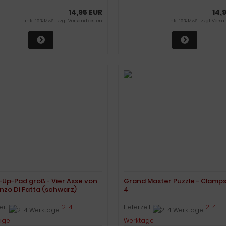
14,95 EUR
14,
inkl. 19 % MwSt. zzgl.
Versandkosten
inkl. 19 % MwSt. zzgl.
Versa
-Up-Pad groß - Vier Asse von
Grand Master Puzzle - Clamps
nzo Di Fatta (schwarz)
4
eit:
2-4
Lieferzeit:
2-4
age
Werktage