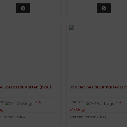
e Spezial ESP Karten (blau)
Bicycle Spezial ESP Karten (ro
eit:
2-4
Lieferzeit:
2-4
age
Werktage
lnummer: 20104
Artikelnummer: 20103