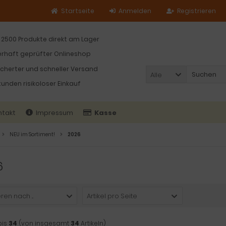
Startseite
Anmelden
Registrieren
 2500 Produkte direkt am Lager
rhaft geprüfter Onlineshop
icherter und schneller Versand
Alle
tunden risikoloser Einkauf
ntakt
Impressum
Kasse
NEU im Sortiment!
2026
6
ren nach ...
Artikel pro Seite
bis
34
(von insgesamt
34
Artikeln)