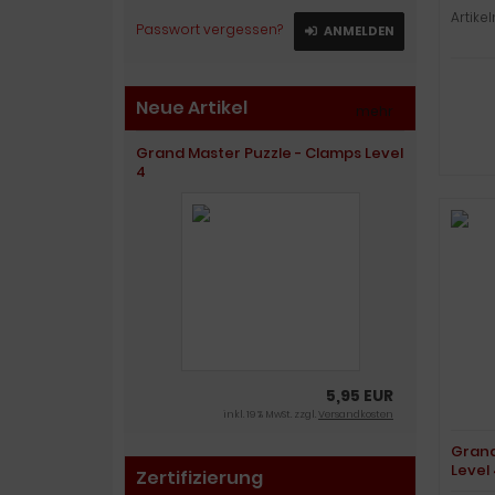
Artike
Passwort vergessen?
ANMELDEN
Neue Artikel
mehr
»
Grand Master Puzzle - Clamps Level
4
5,95 EUR
inkl. 19 % MwSt. zzgl.
Versandkosten
Grand
Level
Zertifizierung