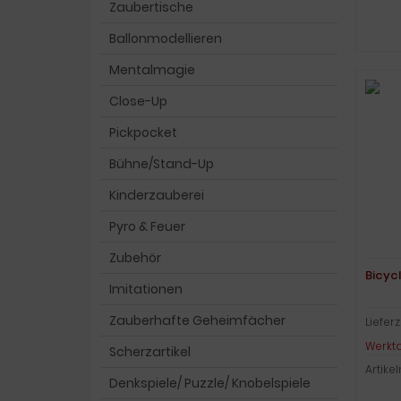
Zaubertische
Ballonmodellieren
Mentalmagie
Close-Up
Pickpocket
Bühne/Stand-Up
Kinderzauberei
Pyro & Feuer
Zubehör
Bicycl
Imitationen
Zauberhafte Geheimfächer
Lieferz
Werkt
Scherzartikel
Artike
Denkspiele/ Puzzle/ Knobelspiele