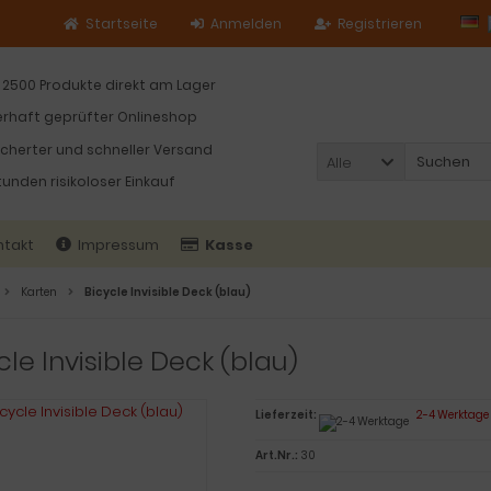
Startseite
Anmelden
Registrieren
 2500 Produkte direkt am Lager
rhaft geprüfter Onlineshop
icherter und schneller Versand
Alle
tunden risikoloser Einkauf
ntakt
Impressum
Kasse
Karten
Bicycle Invisible Deck (blau)
cle Invisible Deck (blau)
Lieferzeit:
2-4 Werktage
Art.Nr.:
30