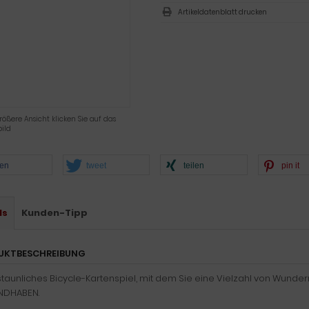
Artikeldatenblatt drucken
rößere Ansicht klicken Sie auf das
ild
len
tweet
teilen
pin it
ls
Kunden-Tipp
UKTBESCHREIBUNG
staunliches Bicycle-Kartenspiel, mit dem Sie eine Vielzahl von Wunde
NDHABEN.