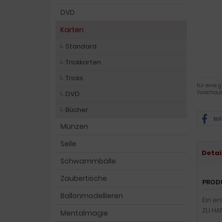
DVD
Karten
Standard
Trickkarten
Tricks
Für eine g
Vorschaub
DVD
Bücher
tei
Münzen
Seile
Detai
Schwammbälle
Zaubertische
PROD
Ballonmodellieren
Ein er
ZU HA
Mentalmagie