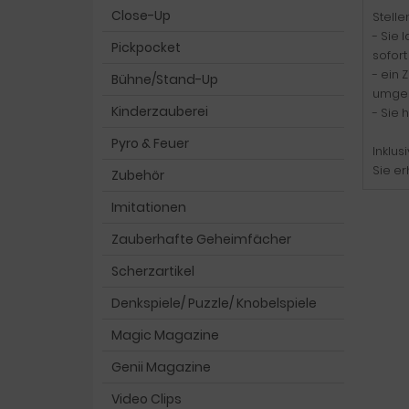
Close-Up
Stelle
- Sie 
Pickpocket
sofort
- ein 
Bühne/Stand-Up
umged
Kinderzauberei
- Sie 
Pyro & Feuer
Inklus
Sie er
Zubehör
Imitationen
Zauberhafte Geheimfächer
Scherzartikel
Denkspiele/ Puzzle/ Knobelspiele
Magic Magazine
Genii Magazine
Video Clips