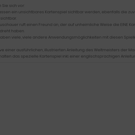
n Sie sich vor:
lassen ein unsichtbares Kartenspiel sichtbar werden, ebenfalls die zu
 sichtbar.
Zuschauer ruft einen Freund an, der auf unheimliche Weise die EINE Kar
reht haben.
haben viele, viele andere Anwendungsmöglichkeiten mit diesen Spielk
ive einer ausführlichen, illustrierten Anleitung des Weltmeisters der Mag
halten das spezielle Kartenspiel inkl. einer englischsprachigen Anleitu