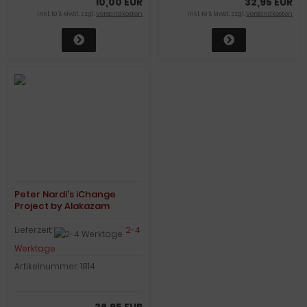
10,00 EUR
32,95 EUR
inkl. 19 % MwSt. zzgl.
Versandkosten
inkl. 19 % MwSt. zzgl.
Versandkosten
Peter Nardi's iChange
Project by Alakazam
Lieferzeit:
2-4
Werktage
Artikelnummer: 1814
36,95 EUR