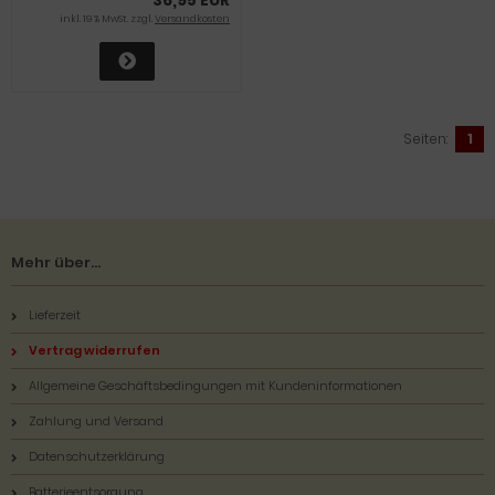
inkl. 19 % MwSt. zzgl.
Versandkosten
Seiten:
1
Mehr über...
Lieferzeit
Vertrag widerrufen
Allgemeine Geschäftsbedingungen mit Kundeninformationen
Zahlung und Versand
Datenschutzerklärung
Batterieentsorgung