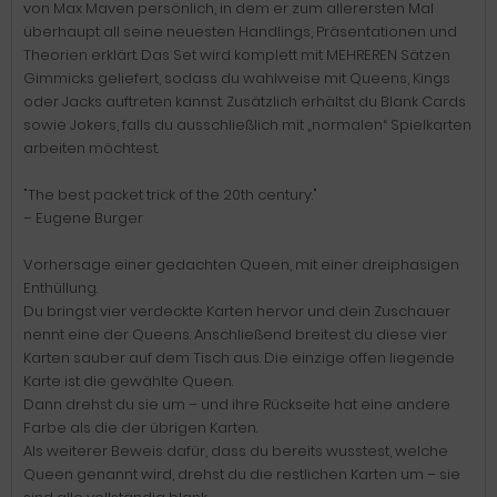
von Max Maven persönlich, in dem er zum allerersten Mal
überhaupt all seine neuesten Handlings, Präsentationen und
Theorien erklärt. Das Set wird komplett mit MEHREREN Sätzen
Gimmicks geliefert, sodass du wahlweise mit Queens, Kings
oder Jacks auftreten kannst. Zusätzlich erhältst du Blank Cards
sowie Jokers, falls du ausschließlich mit „normalen“ Spielkarten
arbeiten möchtest.
"The best packet trick of the 20th century."
– Eugene Burger
Vorhersage einer gedachten Queen, mit einer dreiphasigen
Enthüllung.
Du bringst vier verdeckte Karten hervor und dein Zuschauer
nennt eine der Queens. Anschließend breitest du diese vier
Karten sauber auf dem Tisch aus. Die einzige offen liegende
Karte ist die gewählte Queen.
Dann drehst du sie um – und ihre Rückseite hat eine andere
Farbe als die der übrigen Karten.
Als weiterer Beweis dafür, dass du bereits wusstest, welche
Queen genannt wird, drehst du die restlichen Karten um – sie