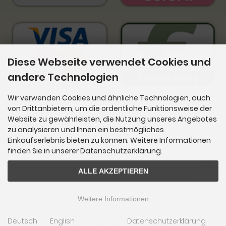
Diese Webseite verwendet Cookies und
andere Technologien
Wir verwenden Cookies und ähnliche Technologien, auch
von Drittanbietern, um die ordentliche Funktionsweise der
Website zu gewährleisten, die Nutzung unseres Angebotes
Newsletter-Anmeldung
zu analysieren und Ihnen ein bestmögliches
Einkaufserlebnis bieten zu können. Weitere Informationen
E-Mail-Adresse:
finden Sie in unserer Datenschutzerklärung.
ALLE AKZEPTIEREN
Der Newsletter kann jederzeit hier oder in Ihrem Kundenkonto abbestellt werden.
Weitere Informationen
Zauberdiscount - Zaubershop - Zaubertricks - Ihr günstiger Zaubershop © 2026 | Template
Deutsch
English
Datenschutzerklärung
© 2009-2026 by
mod
ified eCommerce Shopsoftware