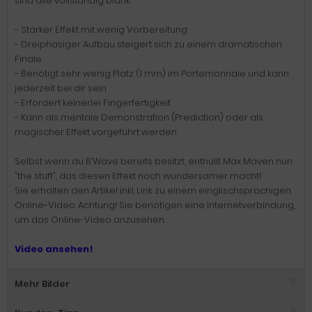
sind alle vollständig blank.
- Starker Effekt mit wenig Vorbereitung
- Dreiphasiger Aufbau steigert sich zu einem dramatischen
Finale
- Benötigt sehr wenig Platz (1 mm) im Portemonnaie und kann
jederzeit bei dir sein
- Erfordert keinerlei Fingerfertigkeit
- Kann als mentale Demonstration (Prediction) oder als
magischer Effekt vorgeführt werden
Selbst wenn du B’Wave bereits besitzt, enthüllt Max Maven nun
"the stuff", das diesen Effekt noch wundersamer macht!
Sie erhalten den Artikel inkl. Link zu einem einglischsprachigen
Online-Video. Achtung! Sie benötigen eine Internetverbindung,
um das Online-Video anzusehen.
Video ansehen!
Mehr Bilder