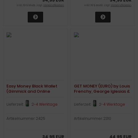
inkl. 19 % MwSt. zzgl.
Versandkosten
inkl. 19 % MwSt. zzgl.
Versandkosten
Easy Money Black Wallet
GET MONEY (EURO) by Louis
(Gimmick and Online
Frenchy, George Iglesias &
Instructions) von Spencer
Twister Magic
Kennard
Lieferzeit:
2-4 Werktage
Lieferzeit:
2-4 Werktage
Artikelnummer: 2425
Artikelnummer: 2310
34,95 EUR
44,95 EUR