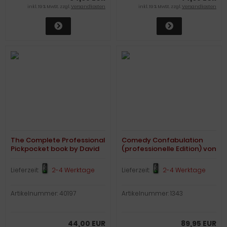
inkl. 19 % MwSt. zzgl.
Versandkosten
inkl. 19 % MwSt. zzgl.
Versandkosten
The Complete Professional
Comedy Confabulation
Pickpocket book by David
(professionelle Edition) von
Alexander
Cody S.Fisher
Lieferzeit:
2-4 Werktage
Lieferzeit:
2-4 Werktage
Artikelnummer: 40197
Artikelnummer: 1343
44,00 EUR
89,95 EUR