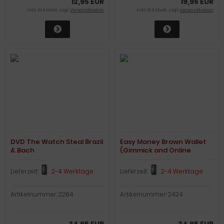
12,95 EUR
19,95 EUR
inkl. 19 % MwSt. zzgl.
Versandkosten
inkl. 19 % MwSt. zzgl.
Versandkosten
DVD The Watch Steal Brazil
Easy Money Brown Wallet
& Bach
(Gimmick and Online
Instructions) by Spencer
Kennard
Lieferzeit:
2-4 Werktage
Lieferzeit:
2-4 Werktage
Artikelnummer: 2264
Artikelnummer: 2424
34,95 EUR
34,95 EUR