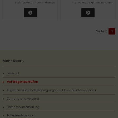
inkl. 7 % MwSt. zzgl.
Versandkosten
inkl. 19 % MwSt. zzgl.
Versandkosten
Seiten:
1
Mehr über...
Lieferzeit
Vertrag widerrufen
Allgemeine Geschäftsbedingungen mit Kundeninformationen
Zahlung und Versand
Datenschutzerklärung
Batterieentsorgung