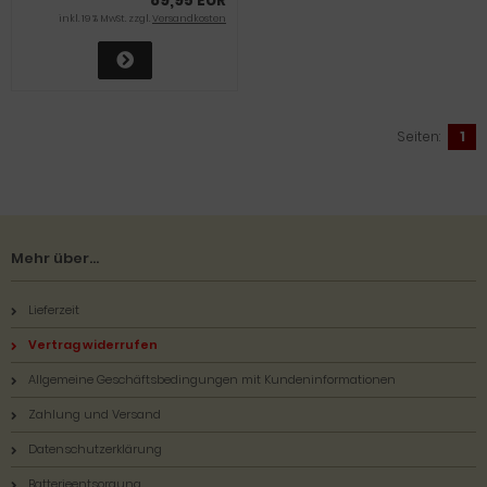
inkl. 19 % MwSt. zzgl.
Versandkosten
Seiten:
1
Mehr über...
Lieferzeit
Vertrag widerrufen
Allgemeine Geschäftsbedingungen mit Kundeninformationen
Zahlung und Versand
Datenschutzerklärung
Batterieentsorgung