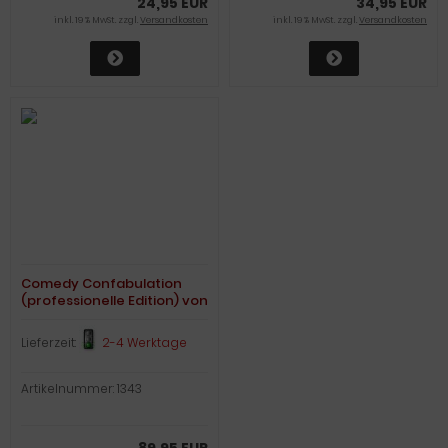
24,95 EUR
34,95 EUR
inkl. 19 % MwSt. zzgl.
Versandkosten
inkl. 19 % MwSt. zzgl.
Versandkosten
Comedy Confabulation
(professionelle Edition) von
Cody S.Fisher
Lieferzeit:
2-4 Werktage
Artikelnummer: 1343
89,95 EUR