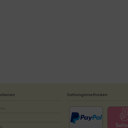
ationen
Zahlungsmethoden
ns...
ap