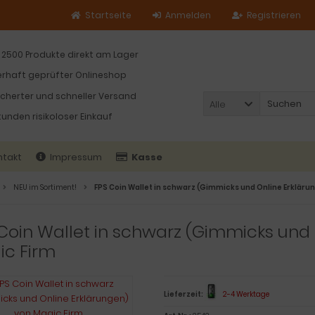
Startseite
Anmelden
Registrieren
 2500 Produkte direkt am Lager
rhaft geprüfter Onlineshop
icherter und schneller Versand
Alle
tunden risikoloser Einkauf
ntakt
Impressum
Kasse
NEU im Sortiment!
FPS Coin Wallet in schwarz (Gimmicks und Online Erkläru
Coin Wallet in schwarz (Gimmicks und 
ic Firm
Lieferzeit:
2-4 Werktage