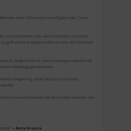
 Münzen oder Gimmicks hinzufügen oder Coins
e zu erscheinen oder verschwinden zu lassen.
n Zugriff auf eine weitere Münze oder ein Gimmick
n. Er zeigt nicht nur seine Lieblingsroutinen mit
nderen Alltagsgegenständen.
ehenen Fingerring, einer Münze und einem
 wehtut.
 und harmoniert perfekt mit dem edlen Inneren des
ended!"
– Nate Kranzo