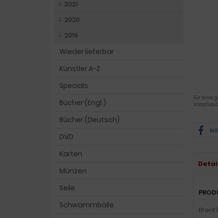
2021
2020
2019
Wieder lieferbar
Künstler A-Z
Specials
Für eine g
Bücher (Engl.)
Vorschaub
Bücher (Deutsch)
tei
DVD
Karten
Detai
Münzen
Seile
PROD
Schwammbälle
Brent 