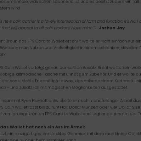
ortemonnaie, was schon spannend ist, und es besitzt zudem ein raff
tern wird.
's new coin carrier is a lovely intersection of form and function. It's NOT
 that will appeal to all coin workers. I love mine."
– Joshua Jay
ent Braun das FPS Card to Wallet erschuf, wollte er nicht einfach nur ei
 Wie kann man Nutzen und Vielseitigkeit in einem schlanken, stilvollen
te?
PS Coin Wallet verfolgt genau denselben Ansatz. Brent wollte kein w
 klobige, altmodische Tasche mit unnötigem Zubehör. Und er wollte a
aber sonst nichts. Er benötigte etwas, das neben seinem Kartenetui ein
sch – und zusätzlich mit magischen Möglichkeiten ausgestattet.
nsam mit Ryan Plunkett entwickelte er nach monatelanger Arbeit das 
S Coin Wallet fasst bis zu fünf Half Dollar Münzen oder vier Dollar S
kt zum preisgekrönten FPS Card to Wallet und liegt angenehm in der T
das Wallet hat noch ein Ass im Ärmel:
itzt ein einzigartiges, verstecktes Gimmick, mit dem man kleine Objekt
llet hinein- oder herausstehlen kann.