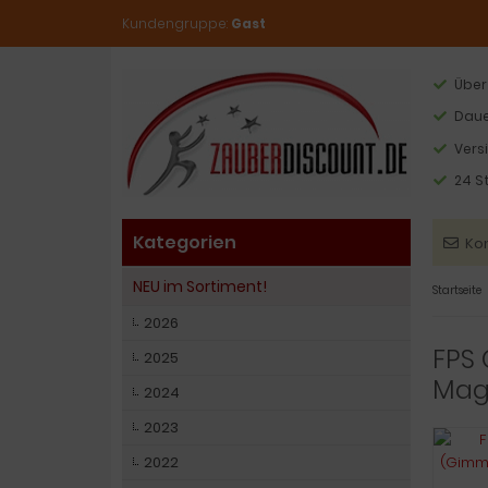
Kundengruppe:
Gast
Über
Daue
Vers
24 S
Kategorien
Ko
NEU im Sortiment!
Startseite
2026
FPS 
2025
Mag
2024
2023
2022