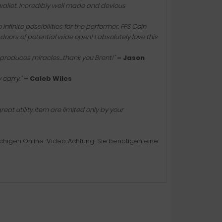
 wallet. Incredibly well made and devious
finite possibilities for the performer. FPS Coin
 doors of potential wide open! I absolutely love this
o produces miracles...thank you Brent!"
– Jason
 carry."
– Caleb Wiles
great utility item are limited only by your
rachigen Online-Video. Achtung! Sie benötigen eine