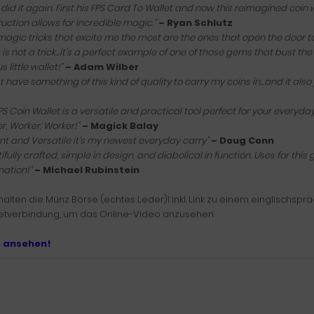
 did it again. First his FPS Card To Wallet and now this reimagined coin
uction allows for incredible magic."
– Ryan Schlutz
agic tricks that excite me the most are the ones that open the door to in
 is not a trick...it's a perfect example of one of those gems that bust the
 little wallet!"
– Adam Wilber
st have something of this kind of quality to carry my coins in...and it als
PS Coin Wallet is a versatile and practical tool perfect for your everyday
r, Worker, Worker!"
– Magick Balay
nt and Versatile it's my newest everyday carry"
– Doug Conn
ifully crafted, simple in design, and diabolical in function. Uses for this 
ation!"
– Michael Rubinstein
halten die Münz Börse (echtes Leder)l inkl. Link zu einem einglischsp
netverbindung, um das Online-Video anzusehen.
o ansehen!