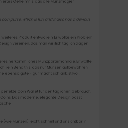
iniertes Geheimnis, das alle Münzmagier
 a coin purse, which is fun, and it also has a devious
n weiteres Produkt entwickeln. Er wollte ein Problem
 Design vereinen, das man wirklich täglich tragen
eiteres herkömmliches Münzportemonnaie. Er wollte
uch kein Behältnis, das nur Münzen aufbewahren
e ebenso gute Figur macht: schlank, stilvoll,
perfekte Coin Wallet für den täglichen Gebrauch.
ize Coins. Das moderne, elegante Design passt
asche.
e (wie Münzen) leicht, schnell und unsichtbar in