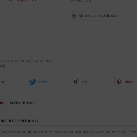
Art.Nr.:
2542
Artikeldatenblatt drucken
rößere Ansicht klicken Sie auf das
ild
len
tweet
teilen
pin it
ls
Mehr Bilder
UKTBESCHREIBUNG
Brauns neuer Münz-Carrier ist eine wunderbare Verbindung von Form un