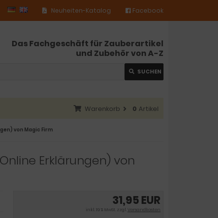
Neuheiten-Katalog
Facebook
Das Fachgeschäft für Zauberartikel
und Zubehör von A-Z
SUCHEN
Warenkorb
0
Artikel
ngen) von Magic Firm
Online Erklärungen) von
31,95 EUR
inkl. 19 % MwSt. zzgl.
Versandkosten