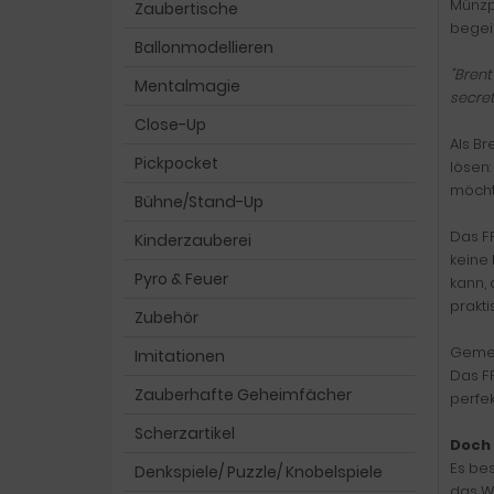
Münzp
Zaubertische
begeis
Ballonmodellieren
"Brent
Mentalmagie
secret
Close-Up
Als Br
Pickpocket
lösen:
möch
Bühne/Stand-Up
Das F
Kinderzauberei
keine
Pyro & Feuer
kann, 
prakti
Zubehör
Gemei
Imitationen
Das FP
Zauberhafte Geheimfächer
perfe
Scherzartikel
Doch 
Es bes
Denkspiele/ Puzzle/ Knobelspiele
das Wa