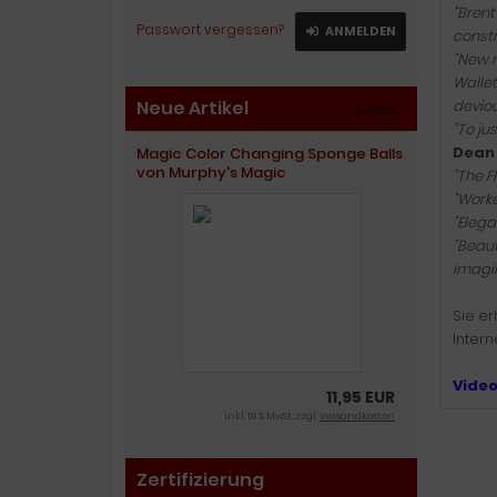
"Brent
Passwort vergessen?
ANMELDEN
constr
"New m
Wallet
Neue Artikel
devious
mehr
»
"To ju
Dean
Magic Color Changing Sponge Balls
von Murphy's Magic
"The F
"Worke
"Elega
"Beaut
imagin
Sie er
Inter
Vide
11,95 EUR
inkl. 19 % MwSt. zzgl.
Versandkosten
Zertifizierung