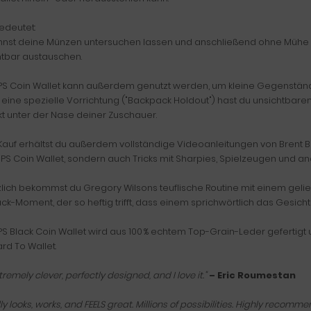
edeutet:
nnst deine Münzen untersuchen lassen und anschließend ohne Mühe
htbar austauschen.
PS Coin Wallet kann außerdem genutzt werden, um kleine Gegenständ
eine spezielle Vorrichtung ("Backpack Holdout") hast du unsichtbare
kt unter der Nase deiner Zuschauer.
auf erhältst du außerdem vollständige Videoanleitungen von Brent Brau
PS Coin Wallet, sondern auch Tricks mit Sharpies, Spielzeugen und a
zlich bekommst du Gregory Wilsons teuflische Routine mit einem geli
ck-Moment, der so heftig trifft, dass einem sprichwörtlich das Gesicht
S Black Coin Wallet wird aus 100 % echtem Top-Grain-Leder gefertigt
rd To Wallet.
extremely clever, perfectly designed, and I love it."
– Eric Roumestan
ally looks, works, and FEELS great. Millions of possibilities. Highly recomm