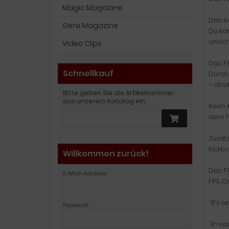
Magic Magazine
Das b
Genii Magazine
Du ka
unsic
Video Clips
Das F
Schnellkauf
Durch 
– dire
Bitte geben Sie die Artikelnummer
aus unserem Katalog ein.
Beim K
dem F
Zusät
Kickba
Willkommen zurück!
Das FP
E-Mail-Adresse:
FPS Ca
"It's 
Passwort:
"It re