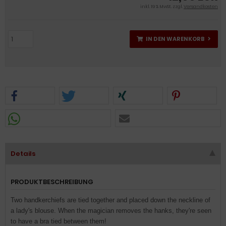
inkl. 19 % MwSt. zzgl.
Versandkosten
IN DEN WARENKORB
Details
PRODUKTBESCHREIBUNG
Two handkerchiefs are tied together and placed down the neckline of
a lady's blouse. When the magician removes the hanks, they're seen
to have a bra tied between them!