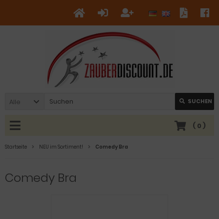
Alle
SUCHEN
(
0
)
Startseite
NEU im Sortiment!
Comedy Bra
Comedy Bra