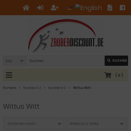
Alle
SUCHEN
(
0
)
Startseite
Künstler A-Z
Künstler U-Z
Wittus Witt
Wittus Witt
Sortieren nach ...
Artikel pro Seite