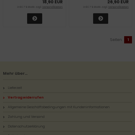
18,90 EUR
26,90 EUR
inkl. 7 % MwSt. zzgl.
Versandkosten
inkl. 7 % MwSt. zzgl.
Versandkosten
Seiten:
1
Mehr über...
Lieferzeit
Vertrag widerrufen
Allgemeine Geschäftsbedingungen mit Kundeninformationen
Zahlung und Versand
Datenschutzerklärung