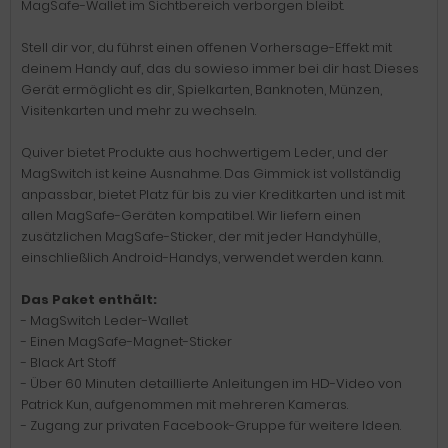
MagSafe-Wallet im Sichtbereich verborgen bleibt.
Stell dir vor, du führst einen offenen Vorhersage-Effekt mit
deinem Handy auf, das du sowieso immer bei dir hast. Dieses
Gerät ermöglicht es dir, Spielkarten, Banknoten, Münzen,
Visitenkarten und mehr zu wechseln.
Quiver bietet Produkte aus hochwertigem Leder, und der
MagSwitch ist keine Ausnahme. Das Gimmick ist vollständig
anpassbar, bietet Platz für bis zu vier Kreditkarten und ist mit
allen MagSafe-Geräten kompatibel. Wir liefern einen
zusätzlichen MagSafe-Sticker, der mit jeder Handyhülle,
einschließlich Android-Handys, verwendet werden kann.
Das Paket enthält:
- MagSwitch Leder-Wallet
- Einen MagSafe-Magnet-Sticker
- Black Art Stoff
- Über 60 Minuten detaillierte Anleitungen im HD-Video von
Patrick Kun, aufgenommen mit mehreren Kameras.
- Zugang zur privaten Facebook-Gruppe für weitere Ideen.