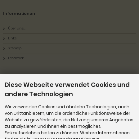
Informationen
Über uns...
Links
Sitemap
Feedback
Zahlungsmethoden
Diese Webseite verwendet Cookies und
andere Technologien
Wir verwenden Cookies und ähnliche Technologien, auch
von Drittanbietern, um die ordentliche Funktionsweise der
Website zu gewährleisten, die Nutzung unseres Angebotes
Newsletter-Anmeldung
zu analysieren und Ihnen ein bestmögliches
Einkaufserlebnis bieten zu können. Weitere Informationen
E-Mail-Adresse: