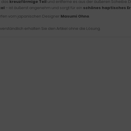
 das
kreuzförmige Teil
und entferne es aus der äußeren Scheibe.
kal
– ist äußerst angenehm und sorgt für ein
schönes haptisches Er
rfen vom japanischen Designer
Masumi Ohno
.
verständlich erhalten Sie den Artikel ohne die Lösung.