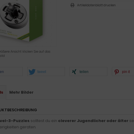
Artikeldatenblatt drucken
rößere Ansicht klicken Sie auf das
ild
len
tweet
teilen
pin it
ls
Mehr Bilder
UKTBESCHREIBUNG
vel-3-Puzzles
solltest du ein
cleverer Jugendlicher oder älter
se
rigkeiten geraten.