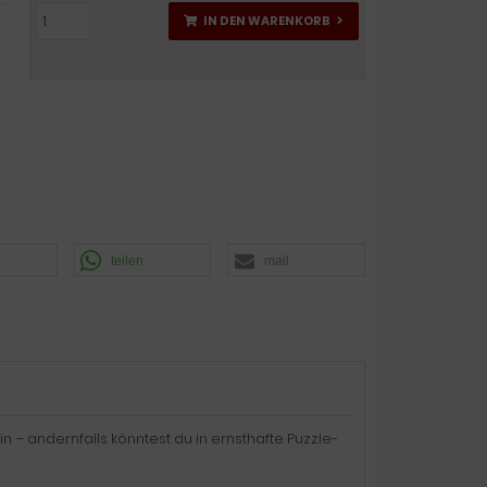
IN DEN WARENKORB
teilen
mail
in – andernfalls könntest du in ernsthafte Puzzle-