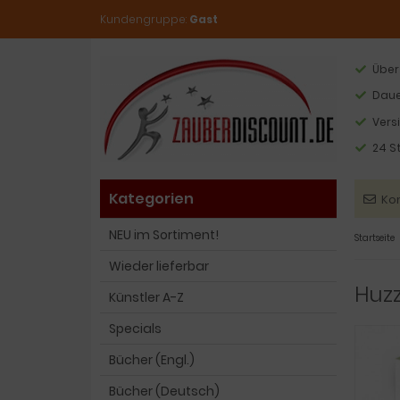
Kundengruppe:
Gast
Über
Daue
Vers
24 S
Kategorien
Ko
NEU im Sortiment!
Startseite
Wieder lieferbar
Huzz
Künstler A-Z
Specials
Bücher (Engl.)
Bücher (Deutsch)