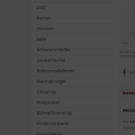
DVD
Karten
Münzen
Seile
Schwammbälle
Für eine g
Vorschaub
Zaubertische
Ballonmodellieren
tei
Mentalmagie
Close-Up
Detai
Pickpocket
PROD
Bühne/Stand-Up
Für
Le
Kinderzauberei
Schwie
Pyro & Feuer