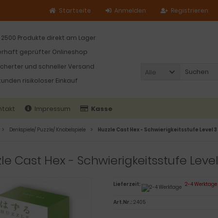
Startseite
Anmelden
Registrieren
 2500 Produkte direkt am Lager
rhaft geprüfter Onlineshop
icherter und schneller Versand
Alle
tunden risikoloser Einkauf
ntakt
Impressum
Kasse
Denkspiele/ Puzzle/ Knobelspiele
Huzzle Cast Hex - Schwierigkeitsstufe Level 3
le Cast Hex - Schwierigkeitsstufe Level
Lieferzeit:
2-4 Werktage
Art.Nr.:
2405