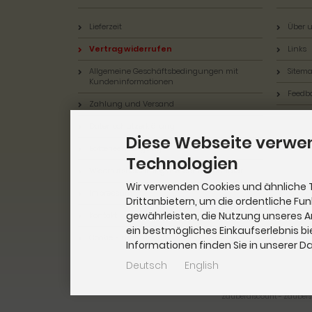
Lieferzeit
Über u
Vertrag widerrufen
Links
Allgemeine Geschäftsbedingungen mit
Sitem
Kundeninformationen
Feedb
Zahlung und Versand
Datenschutzerklärung
Diese Webseite verwe
Batterieentsorgung
Technologien
Widerrufsbelehrung & Widerrufsformular
Wir verwenden Cookies und ähnliche 
Impressum
Drittanbietern, um die ordentliche Fu
gewährleisten, die Nutzung unseres 
Kontakt
ein bestmögliches Einkaufserlebnis bi
Cookie Einstellungen
Informationen finden Sie in unserer 
Deutsch
English
Zauberdiscount - Zaubers