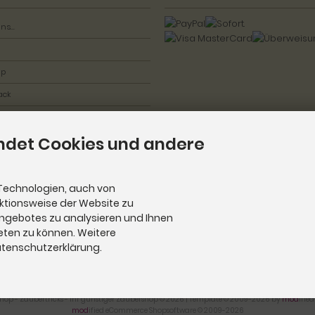
ns...
ap
ack
ndet Cookies und andere
Technologien, auch von
nktionsweise der Website zu
Angebotes zu analysieren und Ihnen
eten zu können. Weitere
Datenschutzerklärung.
hop - Zaubertricks - Ihr günstiger Zaubershop © 2026 | Template © 2009-2026 by
mod
ifie
mod
ified eCommerce Shopsoftware © 2009-2026