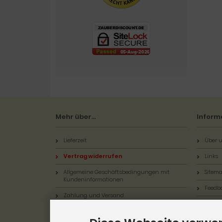
Mehr über...
Inform
Lieferzeit
Über u
Vertrag widerrufen
Links
Allgemeine Geschäftsbedingungen mit
Sitem
Kundeninformationen
Feedb
Zahlung und Versand
Datenschutzerklärung