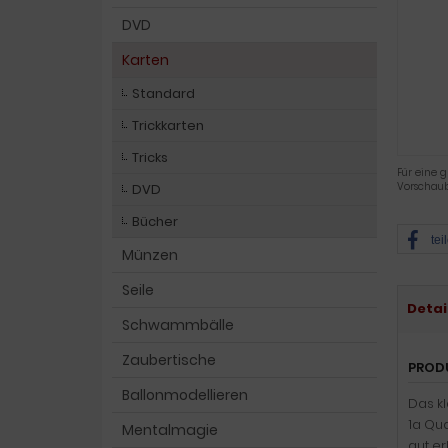
DVD
Karten
Standard
Trickkarten
Tricks
Für eine g
Vorschaub
DVD
Bücher
tei
Münzen
Seile
Detai
Schwammbälle
Zaubertische
PROD
Ballonmodellieren
Das kl
1a Qu
Mentalmagie
gut e