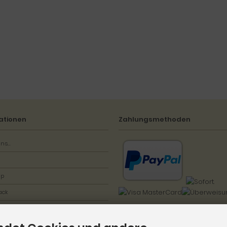
ationen
Zahlungsmethoden
ns...
ap
ack