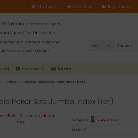
Startseite
Anmelden
Registrieren
 2500 Produkte direkt am Lager
rhaft geprüfter Onlineshop
icherter und schneller Versand
Alle
tunden risikoloser Einkauf
ntakt
Impressum
Kasse
Karten
Bicycle Poker Size Jumbo Index (rot)
cle Poker Size Jumbo Index (rot)
Lieferzeit:
2-4 Werktage
Art.Nr.:
2