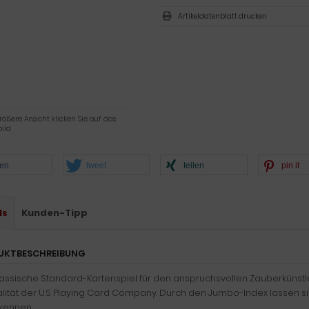
Artikeldatenblatt drucken
rößere Ansicht klicken Sie auf das
ild
len
tweet
teilen
pin it
ls
Kunden-Tipp
UKTBESCHREIBUNG
assische Standard-Kartenspiel für den anspruchsvollen Zauberkünstle
alität der U.S Playing Card Company. Durch den Jumbo-Index lassen s
rkennen.