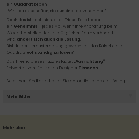
ein
Quadrat
bilden.
…Wirst du es schaffen, sie auseinanderzunehmen?
Doch das ist noch nicht alles: Diese Teile haben
ein
Geheimnis
– jedes Mal, wenn ihre Anordnung beim
Wiederherstellen der ursprünglichen Form verändert
wird,
ändert sich auch die Lösung
.
Bist du der Herausforderung gewachsen, das Rätsel dieses
Quadrats
vollständig zu lösen
?
Das Thema dieses Puzzles lautet
„Ausrichtung“
.
Entworfen vom finnischen Designer
Timonen
.
Selbstverständlich erhalten Sie den Artikel ohne die Lösung.
Mehr Bilder
Mehr über...