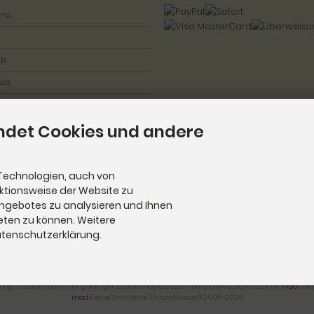
ns...
ap
ack
ndet Cookies und andere
Technologien, auch von
nktionsweise der Website zu
Angebotes zu analysieren und Ihnen
eten zu können. Weitere
Datenschutzerklärung.
hop - Zaubertricks - Ihr günstiger Zaubershop © 2026 | Template © 2009-2026 by
mod
ifie
mod
ified eCommerce Shopsoftware © 2009-2026