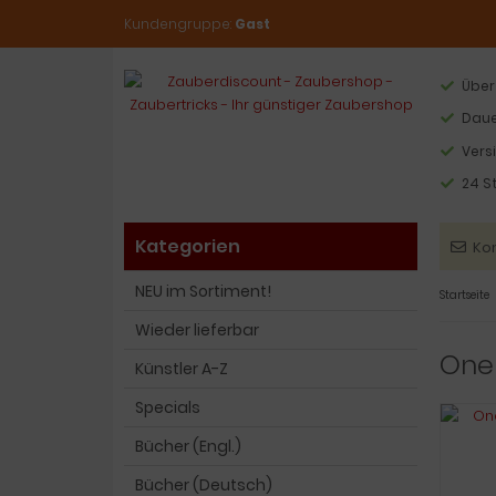
Kundengruppe:
Gast
Über
Daue
Vers
24 S
Kategorien
Ko
NEU im Sortiment!
Startseite
Wieder lieferbar
One 
Künstler A-Z
Specials
Bücher (Engl.)
Bücher (Deutsch)