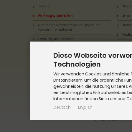
Lieferzeit
Über u
Vertrag widerrufen
Links
Allgemeine Geschäftsbedingungen mit
Sitem
Kundeninformationen
Feedb
Zahlung und Versand
Datenschutzerklärung
Diese Webseite verwe
Batterieentsorgung
Technologien
Widerrufsbelehrung & Widerrufsformular
Wir verwenden Cookies und ähnliche 
Impressum
Drittanbietern, um die ordentliche Fu
gewährleisten, die Nutzung unseres 
Kontakt
ein bestmögliches Einkaufserlebnis bi
Cookie Einstellungen
Informationen finden Sie in unserer 
Deutsch
English
Zauberdiscount - Zaubers