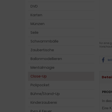
DVD
Karten
Münzen
Seile
Schwammbälle
Für eine g
Vorschaub
Zaubertische
Ballonmodellieren
tei
Mentalmagie
Close-Up
Detai
Pickpocket
PROD
Bühne/Stand-Up
In die
Kinderzauberei
Eine K
Pyro & Feuer