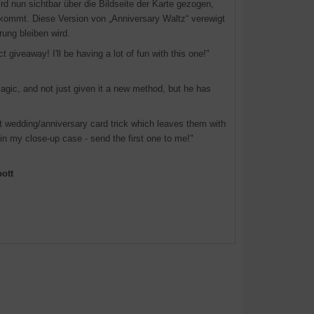
d nun sichtbar über die Bildseite der Karte gezogen,
 kommt. Diese Version von „Anniversary Waltz“ verewigt
ung bleiben wird.
t giveaway! I'll be having a lot of fun with this one!"
magic, and not just given it a new method, but he has
ct wedding/anniversary card trick which leaves them with
in my close-up case - send the first one to me!"
bott