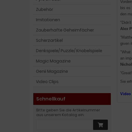
Vorder
bis es
Zubehör
den ma
Imitationen
"Didn't
Alex 
Zauberhafte Geheimfächer
“Matth
Scherzartikel
given i
Denkspiele/ Puzzle/ Knobelspiele
"What 
an imp
Magic Magazine
Nicho
Genii Magazine
“Great
Video Clips
Sie er
Video
Schnellkauf
Bitte geben Sie die Artikelnummer
aus unserem Katalog ein.