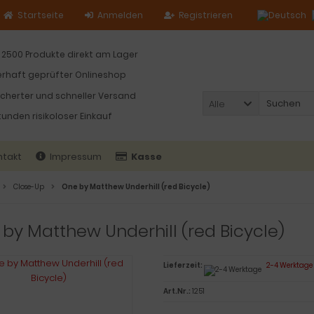
Startseite
Anmelden
Registrieren
 2500 Produkte direkt am Lager
rhaft geprüfter Onlineshop
icherter und schneller Versand
Alle
tunden risikoloser Einkauf
ntakt
Impressum
Kasse
Close-Up
One by Matthew Underhill (red Bicycle)
by Matthew Underhill (red Bicycle)
Lieferzeit:
2-4 Werktage
Art.Nr.:
1251