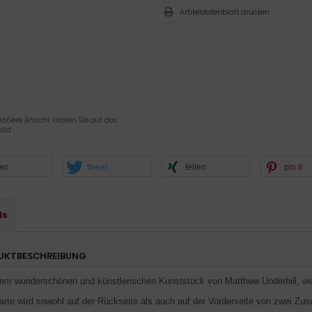
Artikeldatenblatt drucken
rößere Ansicht klicken Sie auf das
ild
len
tweet
teilen
pin it
ls
UKTBESCHREIBUNG
sem wunderschönen und künstlerischen Kunststück von Matthew Underhill, w
arte wird sowohl auf der Rückseite als auch auf der Vorderseite von zwei Zus