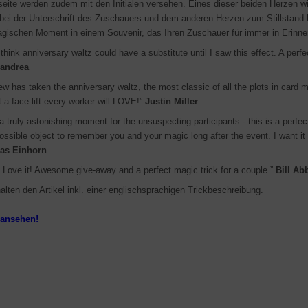
seite werden zudem mit den Initialen versehen. Eines dieser beiden Herzen wir
 bei der Unterschrift des Zuschauers und dem anderen Herzen zum Stillstand
gischen Moment in einem Souvenir, das Ihren Zuschauer für immer in Erinner
 think anniversary waltz could have a substitute until I saw this effect. A perfec
Pandrea
ew has taken the anniversary waltz, the most classic of all the plots in card 
t a face-lift every worker will LOVE!”
Justin Miller
a truly astonishing moment for the unsuspecting participants - this is a perfe
ossible object to remember you and your magic long after the event. I want it 
las Einhorn
! Love it! Awesome give-away and a perfect magic trick for a couple.”
Bill Ab
halten den Artikel inkl. einer englischsprachigen Trickbeschreibung.
 ansehen!