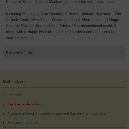
Prince of Wales, Duke of Marlborough and other well known pubs!
Including Dissolving Coin Illusions, A Heavy Drinkers Nightmare, Win
A Drink Cards, Wine Glass Wizardry, Long & Short Illusion, A Magic
Cocktail Swizzle, Impossibottle Tricks. Plus an additional cocktail
menu with a Happy Hour of sparkling pub tricks and bar stunts for
your enjoyment.
Kunden-Tipp
Mehr über...
Lieferzeit
Vertrag widerrufen
Allgemeine Geschäftsbedingungen mit Kundeninformationen
Zahlung und Versand