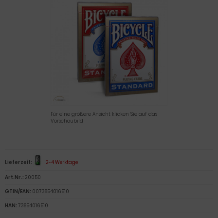
Für eine größere Ansicht klicken Sie auf das
Vorschaubild
Lieferzeit:
2-4 Werktage
Art.Nr.:
20050
GTIN/EAN:
0073854016510
HAN:
73854016510