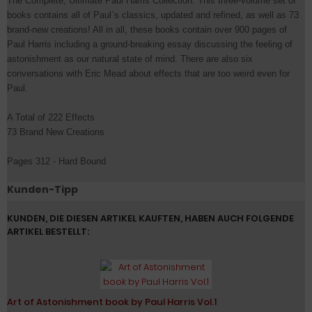
The Complete, Ultimate Paul Harris Collection. This three-volume set of
books contains all of Paul`s classics, updated and refined, as well as 73
brand-new creations! All in all, these books contain over 900 pages of
Paul Harris including a ground-breaking essay discussing the feeling of
astonishment as our natural state of mind. There are also six
conversations with Eric Mead about effects that are too weird even for
Paul.
A Total of 222 Effects
73 Brand New Creations
Pages 312 - Hard Bound
Kunden-Tipp
KUNDEN, DIE DIESEN ARTIKEL KAUFTEN, HABEN AUCH FOLGENDE
ARTIKEL BESTELLT:
Art of Astonishment book by Paul Harris Vol.1