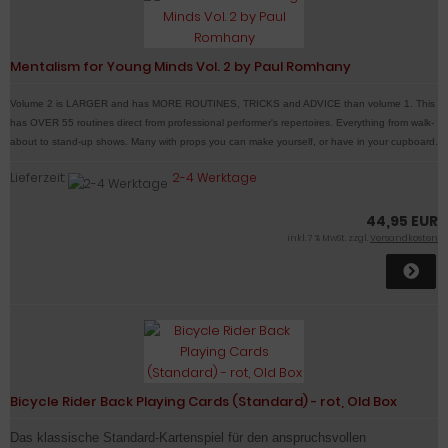
Mentalism for Young Minds Vol. 2 by Paul Romhany
Volume 2 is LARGER and has MORE ROUTINES, TRICKS and ADVICE than volume 1. This
has OVER 55 routines direct from professional performer's repertoires. Everything from walk-
about to stand-up shows. Many with props you can make yourself, or have in your cupboard.
Lieferzeit:
2-4 Werktage
44,95 EUR
inkl. 7 % MwSt. zzgl.
Versandkosten
Bicycle Rider Back Playing Cards (Standard) - rot, Old Box
Das klassische Standard-Kartenspiel für den anspruchsvollen