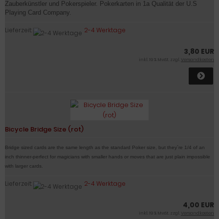
Zauberkünstler und Pokerspieler. Pokerkarten in 1a Qualität der U.S
Playing Card Company.
Lieferzeit:
2-4 Werktage
3,80 EUR
inkl. 19 % MwSt. zzgl.
Versandkosten
Bicycle Bridge Size (rot)
Bridge sized cards are the same length as the standard Poker size, but they`re 1/4 of an
inch thinner-perfect for magicians with smaller hands or moves that are just plain impossible
with larger cards.
Lieferzeit:
2-4 Werktage
4,00 EUR
inkl. 19 % MwSt. zzgl.
Versandkosten